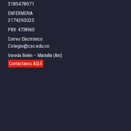
3185478971
ENFERMERIA
3174293025
PBX: 4738960
Correo Electrónico:
Colegio@csc.edu.co
Vereda Belén – Marinilla (Ant)
Contáctanos AQUÍ