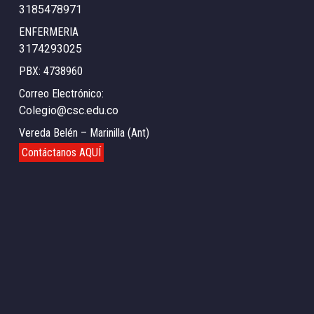
3185478971
ENFERMERIA
3174293025
PBX: 4738960
Correo Electrónico:
Colegio@csc.edu.co
Vereda Belén – Marinilla (Ant)
Contáctanos AQUÍ