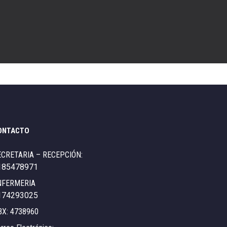
ONTACTO
ECRETARIA – RECEPCIÓN:
185478971
NFERMERIA
174293025
BX: 4738960