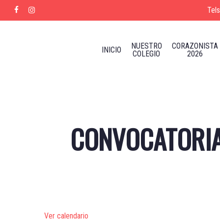
Skip
Tel
facebook
instagram
to
main
content
NUESTRO
CORAZONISTA
INICIO
COLEGIO
2026
CONVOCATORIA
Ver calendario