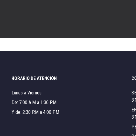
HORARIO DE ATENCIÓN
C
Lunes a Viernes
S
3
De: 7:00 A.M a 1:30 P.M
E
Y de: 2:30 P.M a 4:00 P.M
3
P