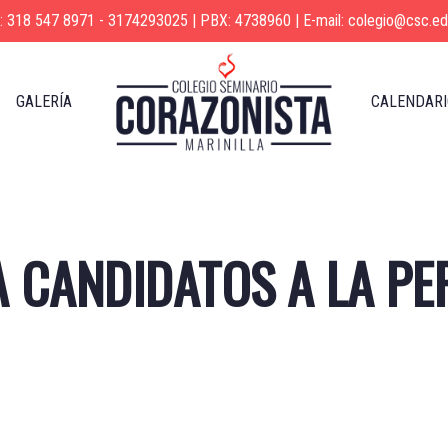
s: 318 547 8971 - 3174293025 | PBX: 4738960 | E-mail: colegio@csc.ed
GALERÍA
CALENDARI
 CANDIDATOS A LA PE