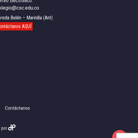
rreo Electrónico:
olegio@csc.edu.co
reda Belén – Marinilla (Ant)
ontáctanos AQUÍ
Contáctanos
o por