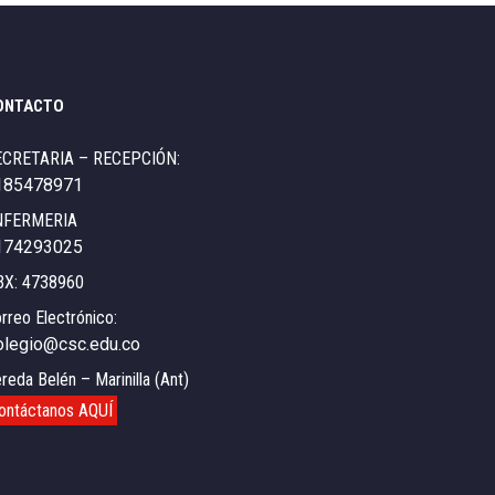
ONTACTO
ECRETARIA – RECEPCIÓN:
185478971
NFERMERIA
174293025
BX: 4738960
rreo Electrónico:
olegio@csc.edu.co
reda Belén – Marinilla (Ant)
ontáctanos AQUÍ