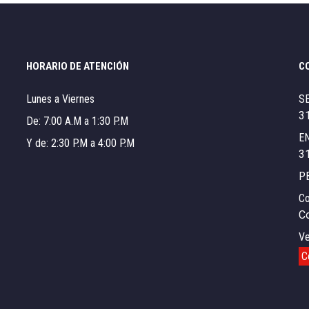
HORARIO DE ATENCIÓN
C
Lunes a Viernes
S
3
De: 7:00 A.M a 1:30 P.M
E
Y de: 2:30 P.M a 4:00 P.M
3
P
Co
C
Ve
C