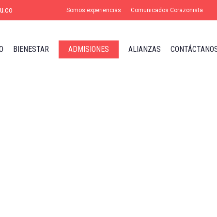
u.co
Somos experiencias
Comunicados Corazonista
O
BIENESTAR
ADMISIONES
ALIANZAS
CONTÁCTANO