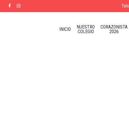
Skip
Tel
facebook
instagram
to
main
content
NUESTRO
CORAZONISTA
INICIO
COLEGIO
2026