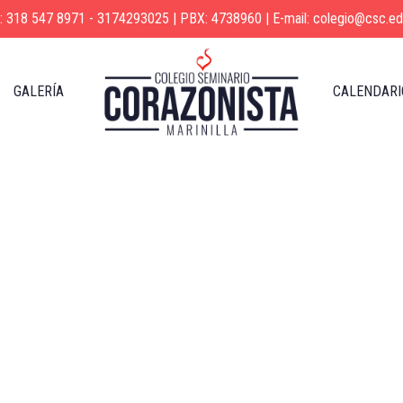
s: 318 547 8971 - 3174293025 | PBX: 4738960 | E-mail: colegio@csc.ed
GALERÍA
CALENDARI