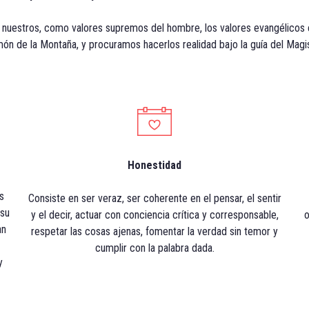
uestros, como valores supremos del hombre, los valores evangélicos e
ón de la Montaña, y procuramos hacerlos realidad bajo la guía del Magist
Honestidad
s
Consiste en ser veraz, ser coherente en el pensar, el sentir
 su
y el decir, actuar con conciencia crítica y corresponsable,
o
an
respetar las cosas ajenas, fomentar la verdad sin temor y
cumplir con la palabra dada.
y