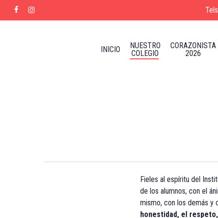
Skip
Tel
facebook
instagram
to
main
content
NUESTRO
CORAZONISTA
INICIO
COLEGIO
2026
Fieles al espíritu del I
de los alumnos, con el án
mismo, con los demás y c
honestidad, el respeto,