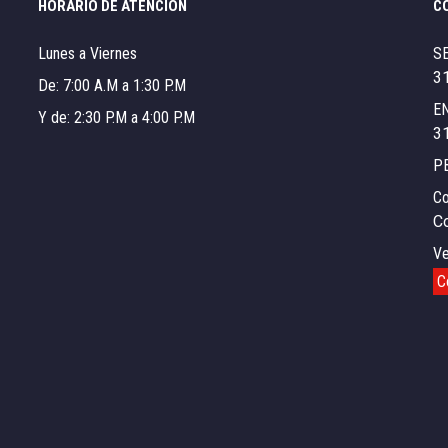
HORARIO DE ATENCIÓN
C
Lunes a Viernes
S
3
De: 7:00 A.M a 1:30 P.M
E
Y de: 2:30 P.M a 4:00 P.M
3
P
Co
C
Ve
C