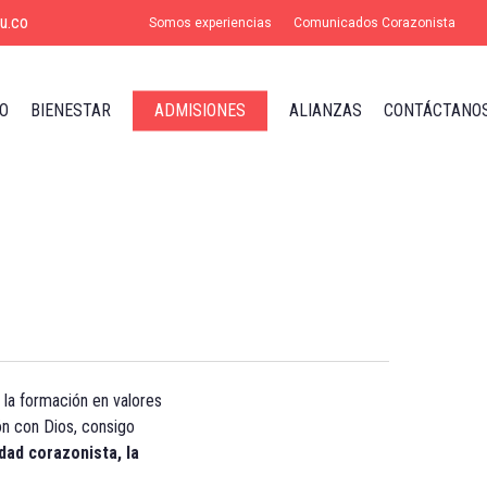
u.co
Somos experiencias
Comunicados Corazonista
O
BIENESTAR
ADMISIONES
ALIANZAS
CONTÁCTANO
 la formación en valores
ión con Dios, consigo
dad corazonista, la