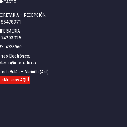
ONTACTO
ECRETARIA – RECEPCIÓN:
185478971
NFERMERIA
174293025
BX: 4738960
rreo Electrónico:
olegio@csc.edu.co
reda Belén – Marinilla (Ant)
ontáctanos AQUÍ