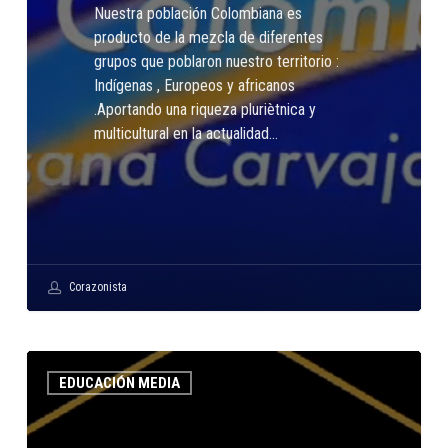
Nuestra población Colombiana es
producto de la mezcla de diferentes
grupos que poblaron nuestro territorio :
Indígenas , Europeos y africanos
.Aportando una riqueza pluriètnica y
multicultural en la actualidad…
Corazonista
El
EDUCACIÓN MEDIA
sol
es
muy