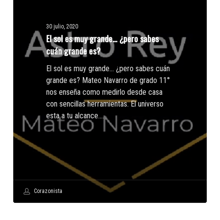
grande…
¿pero
30 julio, 2020
sabes
El sol es muy grande… ¿pero sabes
cuán
cuán grande es?
grande
es?
El sol es muy grande... ¿pero sabes cuán
grande es? Mateo Navarro de grado 11°
nos enseña como medirlo desde casa
con sencillas herramientas. El universo
esta a tu alcance.…
Corazonista