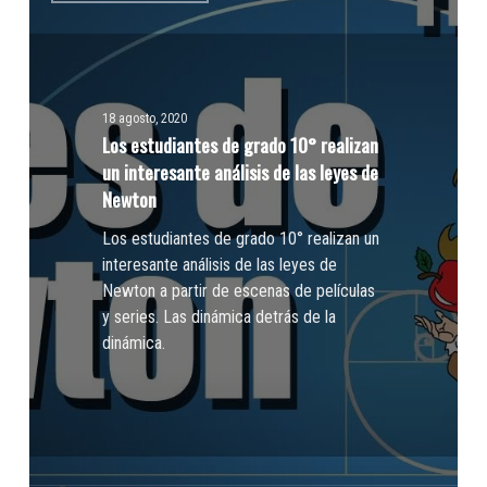
de
grado
10°
realizan
18 agosto, 2020
un
Los estudiantes de grado 10° realizan
interesante
un interesante análisis de las leyes de
análisis
Newton
de
las
Los estudiantes de grado 10° realizan un
leyes
interesante análisis de las leyes de
de
Newton a partir de escenas de películas
Newton
y series. Las dinámica detrás de la
dinámica.