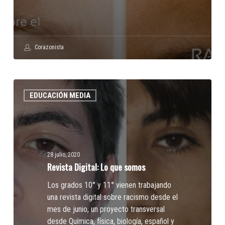
Corazonista
Revista
EDUCACIÓN MEDIA
Digital:
Lo
que
somos
28 julio, 2020
Revista Digital: Lo que somos
Los grados 10° y 11° vienen trabajando
una revista digital sobre racismo desde el
mes de junio, un proyecto transversal
desde Química, física, biología, español y