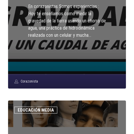
CAUDAL
En corazonistas Somos experiencias :
DE
Hoy te enseñamos como medir la
AGUA
gravedad de la tierra usando un chorro de
agua, una práctica de hidrodinámica
realizada con un celular y mucha…
Corazonista
Revista
EDUCACIÓN MEDIA
Digital:
Un
mismo
color