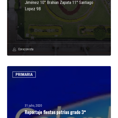
Jiménez 10° Brahian Zapata 11° Santiago
Lopez 9B
Corazonista
Reportaje
PRIMARIA
fiestas
patrias
grado
3°
31 julio, 2020
Reportaje fiestas patrias grado 3°