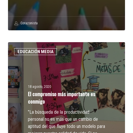
Corazonista
El
EDUCACIÓN MEDIA
compromiso
más
importante
es
conmigo
18 agosto, 2020
El compromiso más importante es
conmigo
"La búsqueda de la productividad
personal no es más que un cambio de
aptitud del que fluye todo un modelo para