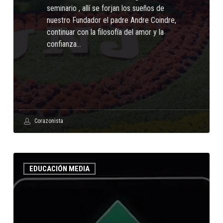
seminario , allí se forjan los sueños de
nuestro Fundador el padre Andre Coindre,
continuar con la filosofía del amor y la
confianza…
Corazonista
Medir
EDUCACIÓN MEDIA
el
caudal
de
un
río