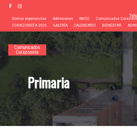
Skip
facebook
instagram
to
Tel
main
Somos experiencias
Admisiones
INICIO
Comunicados Corazoni
content
CORAZONISTA 2026
GALERÍA
CALENDARIO
BIENESTAR
ADMI
Comunicados
Convivencia
NUESTRO
Calendario
O
C
Corazonista
Escolar
COLEGIO
Académico
Primaria