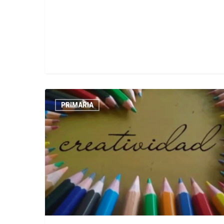
EL
PRIMARIA
ARTE
DE
LOS
NIÑOS
DE
GRADO
4°