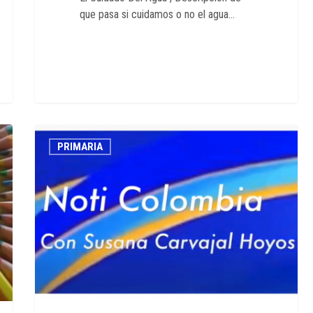
que pasa si cuidamos o no el agua…
Reportaje
PRIMARIA
fiestas
patrias
grado
3°