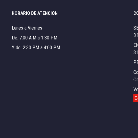
HORARIO DE ATENCIÓN
C
Lunes a Viernes
S
3
De: 7:00 A.M a 1:30 P.M
E
Y de: 2:30 P.M a 4:00 P.M
3
P
Co
C
Ve
C