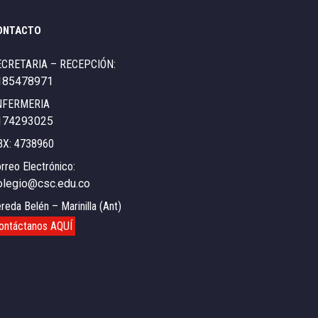
ONTACTO
ECRETARIA – RECEPCIÓN:
185478971
NFERMERIA
174293025
BX: 4738960
rreo Electrónico:
olegio@csc.edu.co
reda Belén – Marinilla (Ant)
ontáctanos AQUÍ