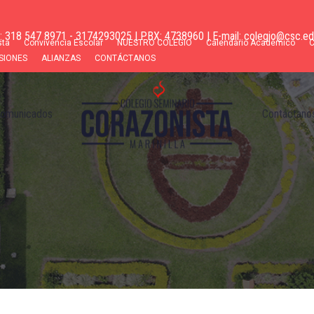
s: 318 547 8971 - 3174293025 | PBX: 4738960 | E-mail: colegio@csc.ed
sta
Convivencia Escolar
NUESTRO COLEGIO
Calendario Académico
SIONES
ALIANZAS
CONTÁCTANOS
omunicados
Contáctano