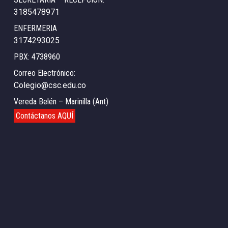
3185478971
ENFERMERIA
3174293025
PBX: 4738960
Correo Electrónico:
Colegio@csc.edu.co
Vereda Belén – Marinilla (Ant)
Contáctanos AQUÍ