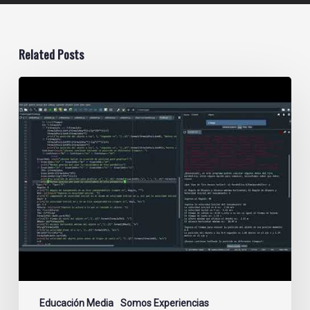
Related Posts
Calculadora
de
tiro
parabólico
–
Sebastián
García
Grado
10
Educación Media
Somos Experiencias