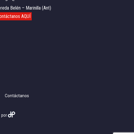
reda Belén – Marinilla (Ant)
ontáctanos AQUÍ
Contáctanos
o por