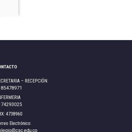
ONTACTO
ECRETARIA – RECEPCIÓN:
185478971
NFERMERIA
174293025
BX: 4738960
rreo Electrónico:
olegio@csc.edu.co