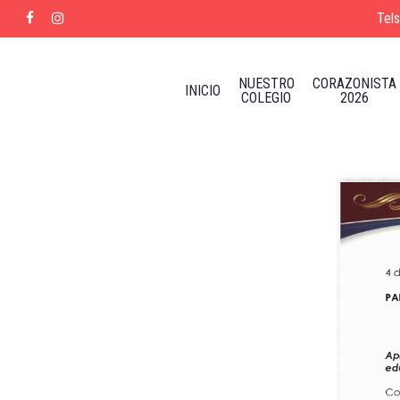
Skip
Tel
facebook
instagram
to
main
content
NUESTRO
CORAZONISTA
INICIO
COLEGIO
2026