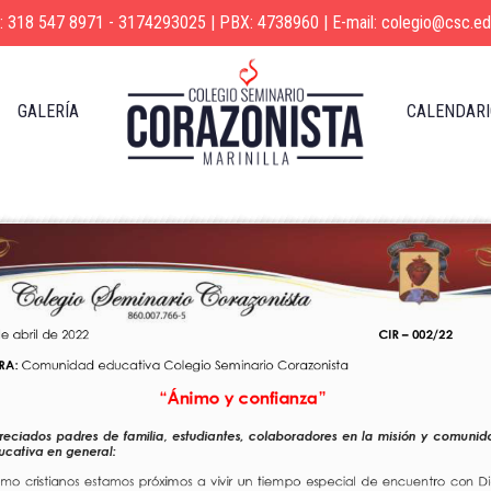
s: 318 547 8971 - 3174293025 | PBX: 4738960 | E-mail: colegio@csc.ed
GALERÍA
CALENDARI