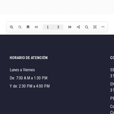
HORARIO DE ATENCIÓN
C
Lunes a Viernes
S
3
De: 7:00 A.M a 1:30 P.M
E
Y de: 2:30 P.M a 4:00 P.M
3
P
Co
C