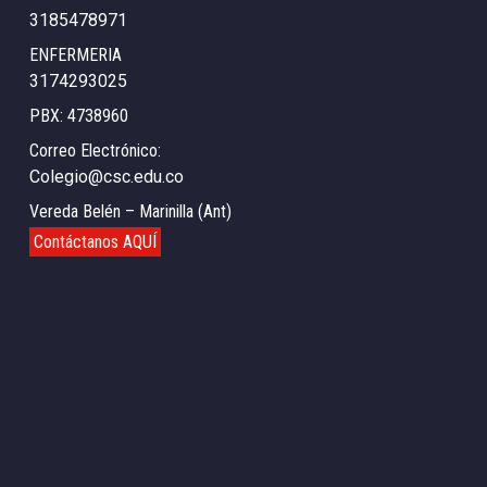
3185478971
ENFERMERIA
3174293025
PBX: 4738960
Correo Electrónico:
Colegio@csc.edu.co
Vereda Belén – Marinilla (Ant)
Contáctanos AQUÍ