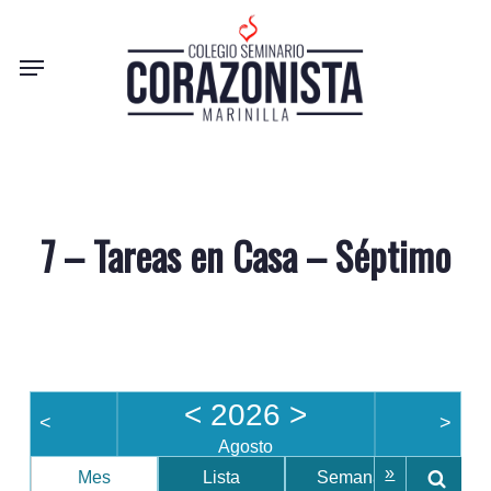
Skip
to
Menu
main
content
7 – Tareas en Casa – Séptimo
<
2026
>
<
>
Agosto
»
Mes
Lista
Semana
Día