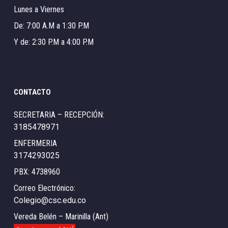
Lunes a Viernes
De: 7:00 A.M a 1:30 P.M
Y de: 2:30 P.M a 4:00 P.M
CONTACTO
SECRETARIA – RECEPCIÓN:
3185478971
ENFERMERIA
3174293025
PBX: 4738960
Correo Electrónico:
Colegio@csc.edu.co
Vereda Belén – Marinilla (Ant)