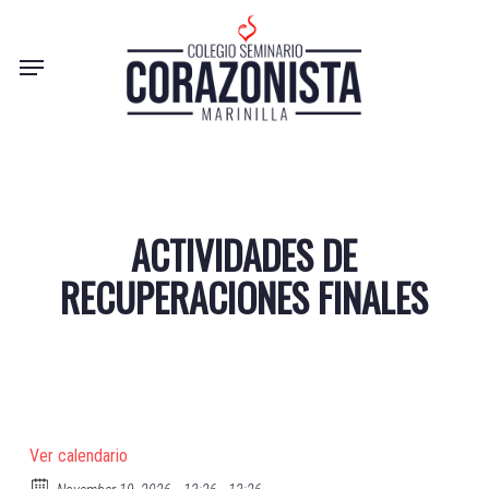
Skip
to
Menu
main
content
ACTIVIDADES DE
RECUPERACIONES FINALES
Ver calendario