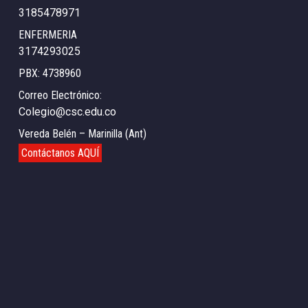
3185478971
ENFERMERIA
3174293025
PBX: 4738960
Correo Electrónico:
Colegio@csc.edu.co
Vereda Belén – Marinilla (Ant)
Contáctanos AQUÍ