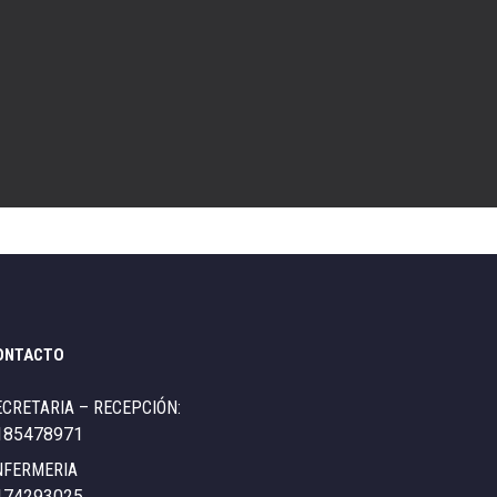
ONTACTO
ECRETARIA – RECEPCIÓN:
185478971
NFERMERIA
174293025