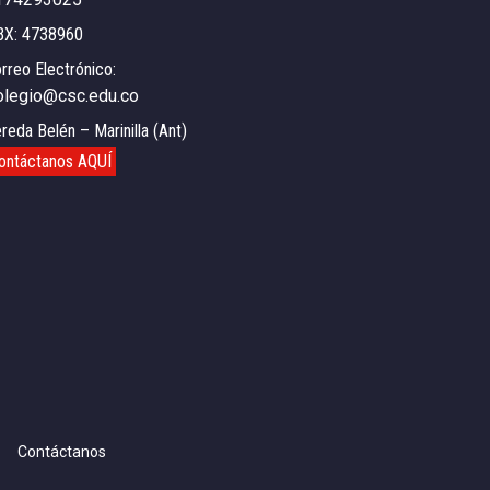
BX: 4738960
rreo Electrónico:
olegio@csc.edu.co
reda Belén – Marinilla (Ant)
ontáctanos AQUÍ
Contáctanos