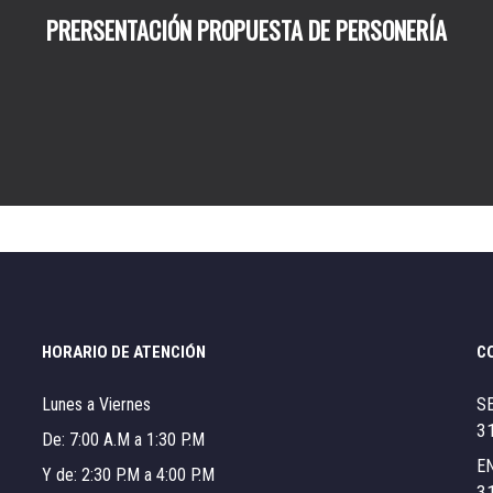
PRERSENTACIÓN PROPUESTA DE PERSONERÍA
HORARIO DE ATENCIÓN
C
Lunes a Viernes
S
3
De: 7:00 A.M a 1:30 P.M
E
Y de: 2:30 P.M a 4:00 P.M
3