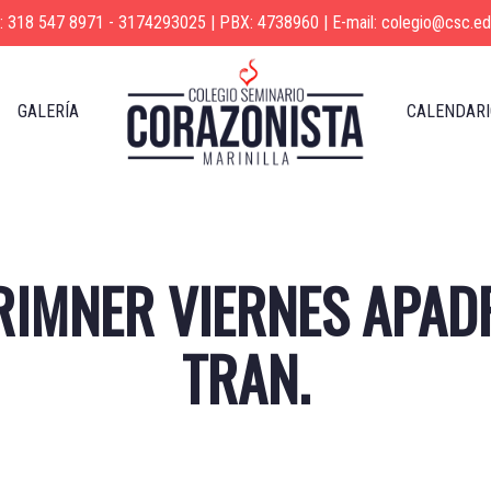
s: 318 547 8971 - 3174293025 | PBX: 4738960 | E-mail: colegio@csc.ed
GALERÍA
CALENDARI
RIMNER VIERNES APAD
TRAN.