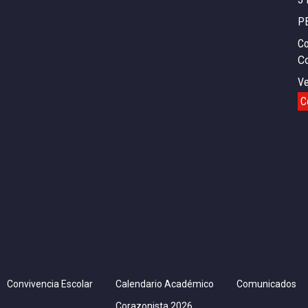
P
Co
C
Ve
C
Convivencia Escolar
Calendario Académico
Comunicados
Corazonista 2026