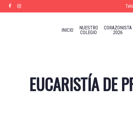
Skip
Tel
facebook
instagram
to
main
content
NUESTRO
CORAZONISTA
INICIO
COLEGIO
2026
EUCARISTÍA DE P