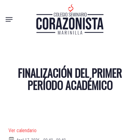
Skip
to
Menu
main
content
FINALIZACIÓN DEL PRIMER
PERÍODO ACADÉMICO
Ver calendario