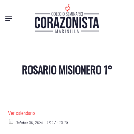
Skip
to
Menu
main
content
ROSARIO MISIONERO 1°
Ver calendario
October 30, 2026
13:17 - 13:18