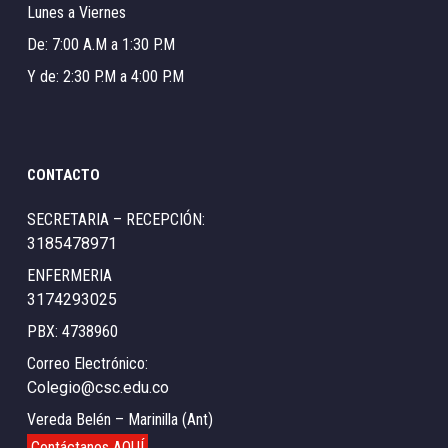
Lunes a Viernes
De: 7:00 A.M a 1:30 P.M
Y de: 2:30 P.M a 4:00 P.M
CONTACTO
SECRETARIA – RECEPCIÓN:
3185478971
ENFERMERIA
3174293025
PBX: 4738960
Correo Electrónico:
Colegio@csc.edu.co
Vereda Belén – Marinilla (Ant)
Contáctanos AQUÍ