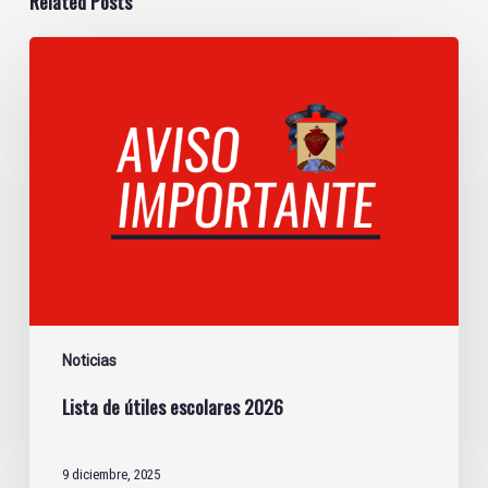
Related Posts
Lista
de
útiles
escolares
2026
Noticias
Lista de útiles escolares 2026
9 diciembre, 2025