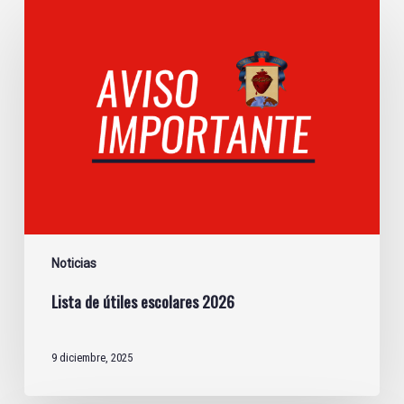
Lista
de
útiles
escolares
2026
Noticias
Lista de útiles escolares 2026
9 diciembre, 2025