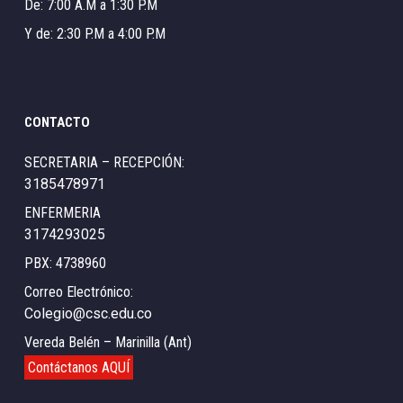
De: 7:00 A.M a 1:30 P.M
Y de: 2:30 P.M a 4:00 P.M
CONTACTO
SECRETARIA – RECEPCIÓN:
3185478971
ENFERMERIA
3174293025
PBX: 4738960
Correo Electrónico:
Colegio@csc.edu.co
Vereda Belén – Marinilla (Ant)
Contáctanos AQUÍ