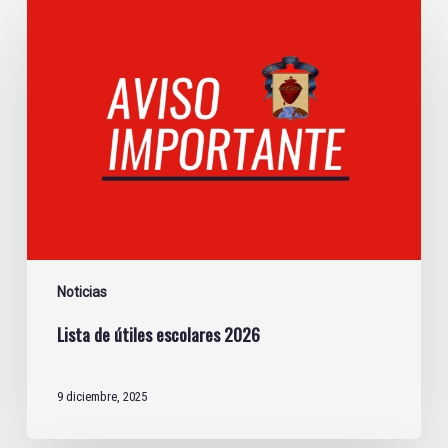
Lista
de
útiles
escolares
2026
Noticias
Lista de útiles escolares 2026
9 diciembre, 2025