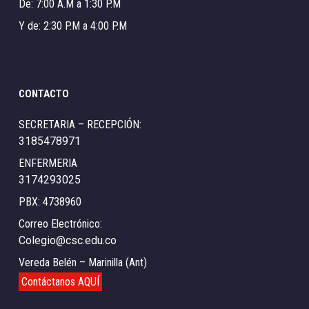
De: 7:00 A.M a 1:30 P.M
Y de: 2:30 P.M a 4:00 P.M
CONTACTO
SECRETARIA – RECEPCIÓN:
3185478971
ENFERMERIA
3174293025
PBX: 4738960
Correo Electrónico:
Colegio@csc.edu.co
Vereda Belén – Marinilla (Ant)
Contáctanos AQUÍ