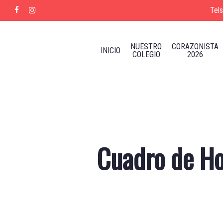
Skip
Tel
facebook
instagram
to
main
content
NUESTRO
CORAZONISTA
INICIO
COLEGIO
2026
Cuadro de Ho