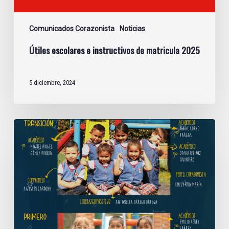
Comunicados Corazonista
Noticias
Útiles escolares e instructivos de matricula 2025
5 diciembre, 2024
Cuadros
de
reconocimiento
del
Segundo
periodo
2023