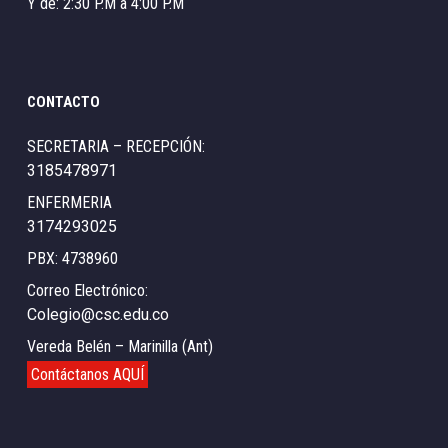
Y de: 2:30 P.M a 4:00 P.M
CONTACTO
SECRETARIA – RECEPCIÓN:
3185478971
ENFERMERIA
3174293025
PBX: 4738960
Correo Electrónico:
Colegio@csc.edu.co
Vereda Belén – Marinilla (Ant)
Contáctanos AQUÍ