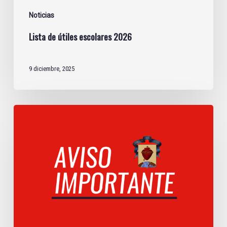
Noticias
Lista de útiles escolares 2026
9 diciembre, 2025
Útiles
escolares
e
instructivos
de
matricula
2025