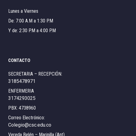
Lunes a Viernes
De: 7:00 A.M a 1:30 P.M
Y de: 2:30 P.M a 4:00 P.M
CONTACTO
SECRETARIA – RECEPCIÓN:
3185478971
ENFERMERIA
3174293025
PBX: 4738960
Correo Electrónico:
Colegio@csc.edu.co
Vereda Belén – Marinilla (Ant)