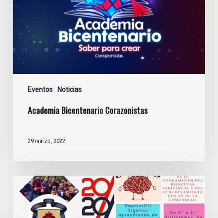
Eventos
Noticias
Academia Bicentenario Corazonistas
29 marzo, 2022
Programación
Semana
de
la