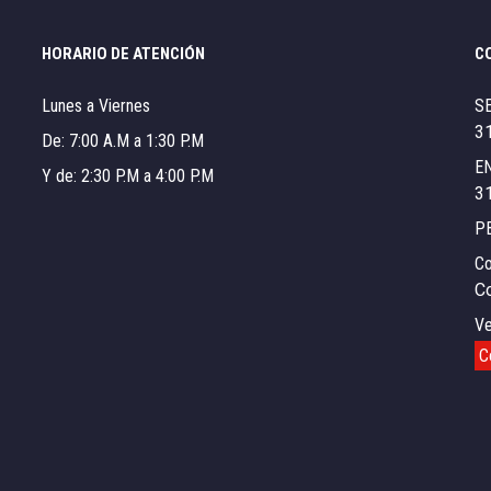
HORARIO DE ATENCIÓN
C
Lunes a Viernes
S
3
De: 7:00 A.M a 1:30 P.M
E
Y de: 2:30 P.M a 4:00 P.M
3
P
Co
C
Ve
C