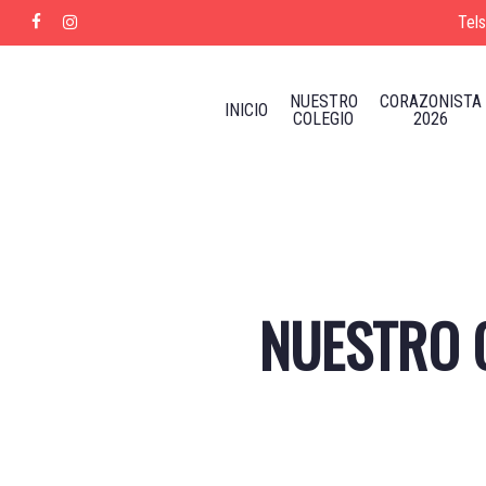
Skip
Tel
facebook
instagram
to
main
content
NUESTRO
CORAZONISTA
INICIO
COLEGIO
2026
NUESTRO C