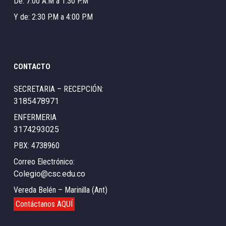
De: 7:00 A.M a 1:30 P.M
Y de: 2:30 P.M a 4:00 P.M
CONTACTO
SECRETARIA – RECEPCIÓN:
3185478971
ENFERMERIA
3174293025
PBX: 4738960
Correo Electrónico:
Colegio@csc.edu.co
Vereda Belén – Marinilla (Ant)
Contáctanos AQUÍ