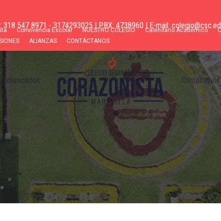
s: 318 547 8971 - 3174293025 | PBX: 4738960 | E-mail: colegio@csc.ed
sta
Convivencia Escolar
NUESTRO COLEGIO
Calendario Académico
SIONES
ALIANZAS
CONTÁCTANOS
Comunicados
Contáctanos