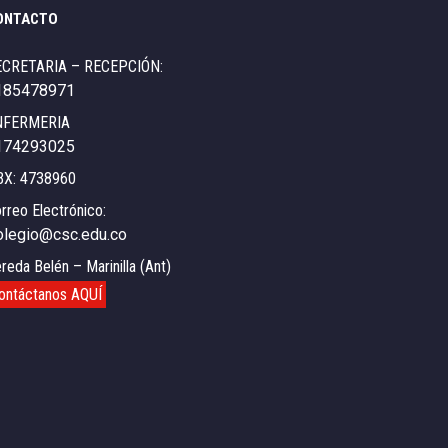
ONTACTO
ECRETARIA – RECEPCIÓN:
185478971
NFERMERIA
174293025
BX: 4738960
rreo Electrónico:
olegio@csc.edu.co
reda Belén – Marinilla (Ant)
ontáctanos AQUÍ