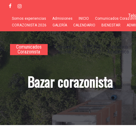
Skip
facebook
instagram
to
Tel
main
Somos experiencias
Admisiones
INICIO
Comunicados Corazoni
content
CORAZONISTA 2026
GALERÍA
CALENDARIO
BIENESTAR
ADMI
Comunicados
Convivencia
NUESTRO
Calendario
IO
Corazonista
Escolar
COLEGIO
Académico
Bazar corazonista