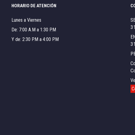
HORARIO DE ATENCIÓN
C
Lunes a Viernes
S
3
De: 7:00 A.M a 1:30 P.M
E
Y de: 2:30 P.M a 4:00 P.M
3
P
Co
C
Ve
C