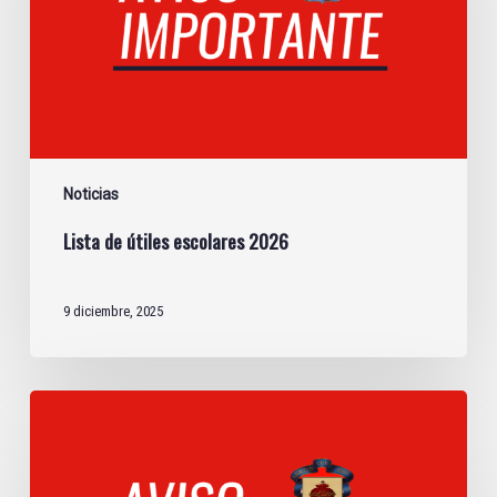
Noticias
Lista de útiles escolares 2026
9 diciembre, 2025
Útiles
escolares
e
instructivos