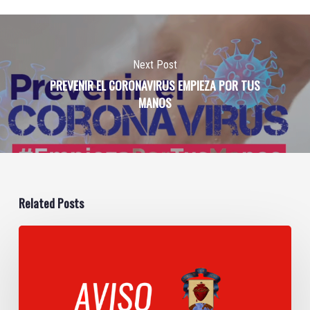
Next Post
PREVENIR EL CORONAVIRUS EMPIEZA POR TUS
MANOS
Related Posts
Lista
de
útiles
escolares
2026