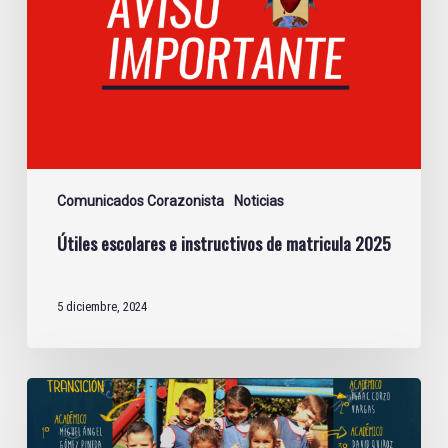
de
matricula
2025
Comunicados Corazonista
Noticias
Útiles escolares e instructivos de matricula 2025
5 diciembre, 2024
Cuadros
de
reconocimiento