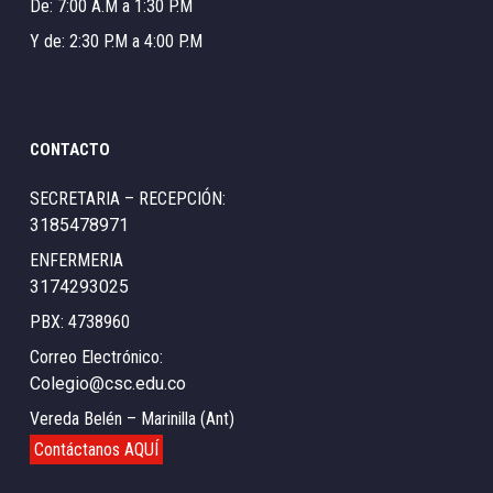
De: 7:00 A.M a 1:30 P.M
Y de: 2:30 P.M a 4:00 P.M
CONTACTO
SECRETARIA – RECEPCIÓN:
3185478971
ENFERMERIA
3174293025
PBX: 4738960
Correo Electrónico:
Colegio@csc.edu.co
Vereda Belén – Marinilla (Ant)
Contáctanos AQUÍ