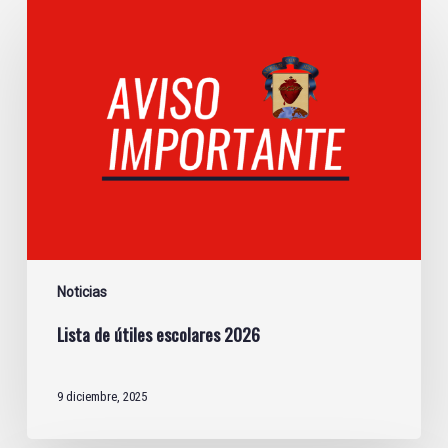
Lista
de
útiles
escolares
2026
Noticias
Lista de útiles escolares 2026
9 diciembre, 2025